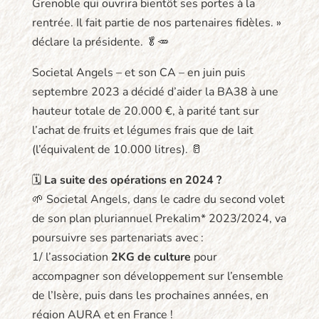
Grenoble qui ouvrira bientôt ses portes à la
rentrée. Il fait partie de nos partenaires fidèles. »
déclare la présidente. 🥬🥕
Societal Angels – et son CA – en juin puis
septembre 2023 a décidé d’aider la BA38 à une
hauteur totale de 20.000 €, à parité tant sur
l’achat de fruits et légumes frais que de lait
(l’équivalent de 10.000 litres). 🥛
🗓️
La suite des opérations en 2024 ?
🌱 Societal Angels, dans le cadre du second volet
de son plan pluriannuel Prekalim* 2023/2024, va
poursuivre ses partenariats avec :
1/ l’association
2KG de culture
pour
accompagner son développement sur l’ensemble
de l’Isère, puis dans les prochaines années, en
région AURA et en France !