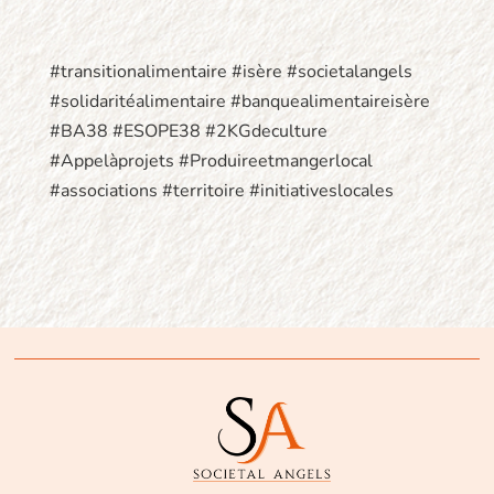
#transitionalimentaire #isère #societalangels
#solidaritéalimentaire #banquealimentaireisère
#BA38 #ESOPE38 #2KGdeculture
#Appelàprojets #Produireetmangerlocal
#associations #territoire #initiativeslocales