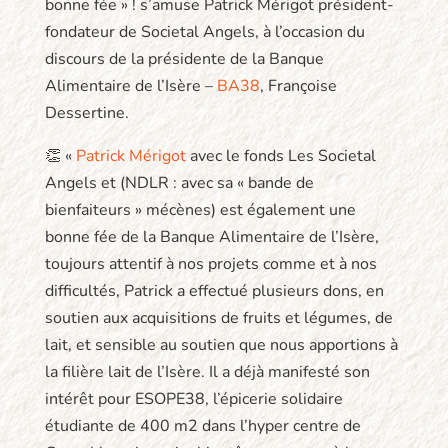
bonne fée » ! s’amuse Patrick Mérigot président-
fondateur de Societal Angels, à l’occasion du
discours de la présidente de la Banque
Alimentaire de l’Isère –
BA38
, Françoise
Dessertine.
👏 «
Patrick Mérigot
avec le fonds Les Societal
Angels et (NDLR : avec sa « bande de
bienfaiteurs » mécènes) est également une
bonne fée de la Banque Alimentaire de l’Isère,
toujours attentif à nos projets comme et à nos
difficultés, Patrick a effectué plusieurs dons, en
soutien aux acquisitions de fruits et légumes, de
lait, et sensible au soutien que nous apportions à
la filière lait de l’Isère. Il a déjà manifesté son
intérêt pour ESOPE38, l’épicerie solidaire
étudiante de 400 m2 dans l’hyper centre de