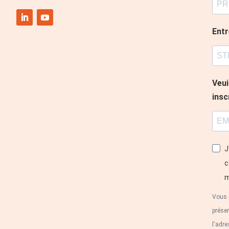
Ent
Veui
insc
J
c
m
Vous 
prése
l'adre